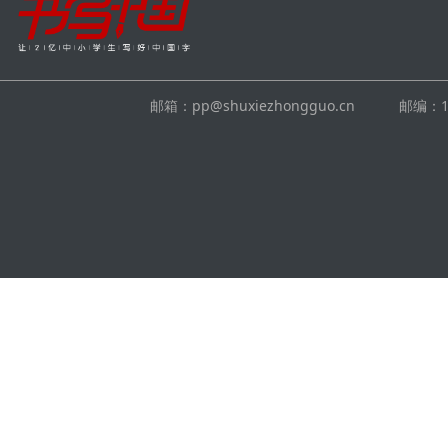
邮箱：pp@shuxiezhongguo.cn 邮编：10