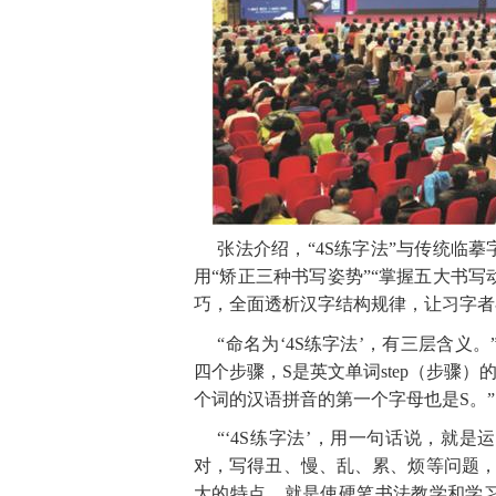
张法介绍，
“
4
S
练字
法
”
与传统临摹
用
“
矫正三种书写姿
势
”
“
掌握五大书写
巧，全面透析汉字结构规律，让习字者
“命名
为
‘
4
S
练字
法
’
，有三层含义
。
四个步骤
，
S
是英文单
词
ste
p
（步骤）
个词的汉语拼音的第一个字母也
是
S
。”
“‘
4
S
练字
法
’
，用一句话说，就是运
对，写得丑、慢、乱、累、烦等问题
大的特点，就是使硬笔书法教学和学