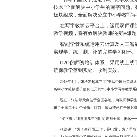
技
术
”
全面解决中小学生的写字问题。
板块组成，全面解决公立中小学校写字
在写字教学云平台上，运用双师课
教学视频，将有效解决教师的授课难题
智能学管系统运用云计算及人工智
实现学、练、测、评的完整学习闭环。
O2O的师资培训体系，采用线上
确保教学落到实处、收到实效。
201
8
年
4
月，张法发起成立
了
“
书写中国公益基
所中小学校捐赠价
值
1
0
亿元
的
“
4
S
中小学写字教学系
现在，张法每天奔波于全国各地，为教师和学
布了全国二十几个省份。目前，该系统已在全
国
100
“
接下来，我将用几年的时间走遍全国，把这一
张法说
：
“
为了生存而工作，是职业；为了理想