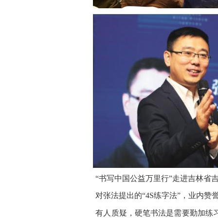
“书写中国公益万里
行
”
走进吉林省
对张法提出的
“
4
S
练字
法
”，业内赞
有人质疑，硬笔书法是需要勤加练