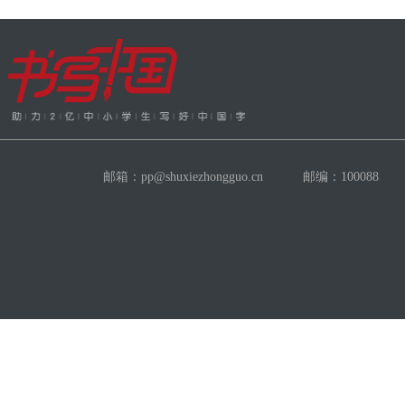
邮箱：pp@shuxiezhongguo.cn 邮编：100088