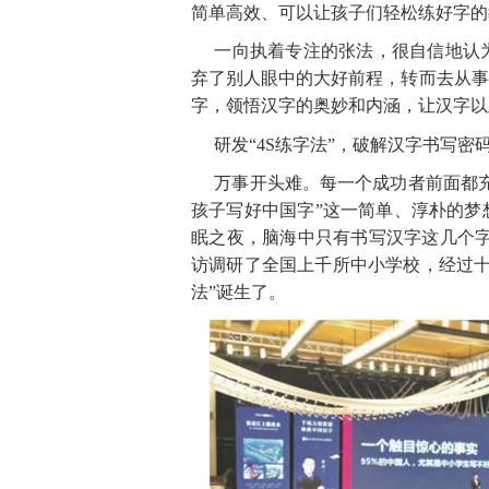
简单高效、可以让孩子们轻松练好字的
一向执着专注的张法，很自信地认
弃了别人眼中的大好前程，转而去从事
字，领悟汉字的奥妙和内涵，让汉字以
研发
“
4
S
练字
法
”，破解汉字书写密
万事开头难。每一个成功者前面都
孩子写好中国
字
”
这一简单、淳朴的梦
眠之夜，脑海中只有书写汉字这几个
访调研了全国上千所中小学校，经过
法
”诞生了。