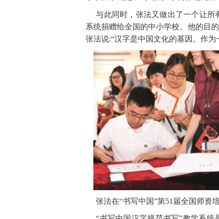
与此同时，张法又做出了一个让所
系统捐赠给全国的中小学校。他的目的
张法
说
:
“
汉字是中国文化的基因。作为
张法在
“
书写中
国
”
第
5
1届全国师资
“书写中国汉字规范书
写
”
教学系统