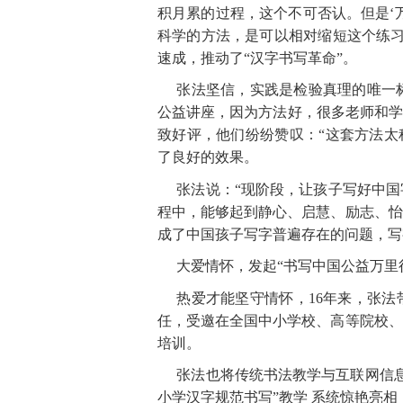
积月累的过程，这个不可否认。但
是
‘
科学的方法，是可以相对缩短这个练
速成，推动
了
“
汉字书写革
命
”。
张法坚信，实践是检验真理的唯一
公益讲座，因为方法好，很多老师和学
致好评，他们纷纷赞叹
：
“
这套方法太
了良好的效果。
张法说：
“
现阶段，让孩子写好中国
程中，能够起到静心、启慧、励志、怡
成了中国孩子写字普遍存在的问题，写
大爱情怀，发起
“
书写中国公益万里
热爱才能坚守情怀，
1
6
年来，张法
任，受邀在全国中小学校、高等院校、
培训。
张法也将传统书法教学与互联网信
小学汉字规范书
写
”
教
学
系统惊艳亮相