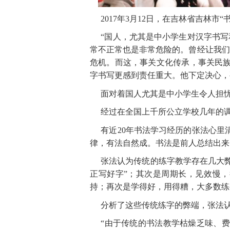
2017
年
3
月
1
2
日，在吉林省吉林
市
“
“国人，尤其是中小学生对汉字书
常不正常也是非常危险的。曾经让我们
危机。而这，事关文化传承，事关民
字书写更感到责任重大。他下定决心，
面对着国人尤其是中小学生令人担
经过在全国上千所公立学校几年的
有近
2
0
年书法学习经历的张法心里
律，有法自然成。书法是前人总结出来
张法认为传统的练字教学存在几大
正写好
字
”；其次是周期长，见效慢
持；再次是学得好，用得糟，大多数练
分析了这些传统练字的弊端，张法
“由于传统的书法教学枯燥乏味、