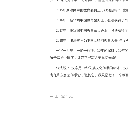
法，让他为万千学子无悔付出。他也因此获得了来
201
5
年新浪网中国教育盛典上，张法获
得
“
年度
201
6
年，新华网中国教育盛典上，张法获得
了
“
201
7
年，
第
1
3
届中国教育家大会上，张法获得
201
8
年，张法被评为中国互联网教育大
会
“
年度
一字一世界，一笔一精神
。
1
6
年的深耕
，
1
6
年
孩子写好中国字，让汉字书写之美重绽光
华
!
张法说
：
“
汉字是中华民族文化传承的载体，汉
责任和义务去传承它，弘扬它。我只是做了一个教
上一篇：
无
ꂃ