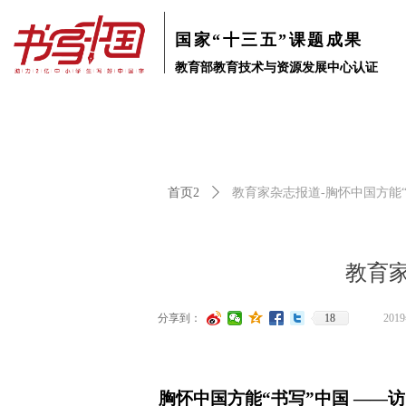
国家“十三五”课题成果
教育部教育技术与资源发展中心认证
首页2
ꄲ
教育家杂志报道-胸怀中国方能“
教育家
分享到：
18
201
胸怀中国方
能
“
书
写
”
中
国
—
—
访