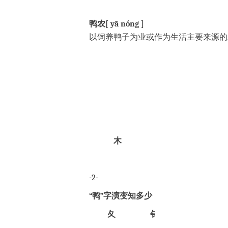
鸭农[ yā nóng ]
以饲养鸭子为业或作为生活主要来源的
木
-2-
“鸭”字演变知多少
夂
钅