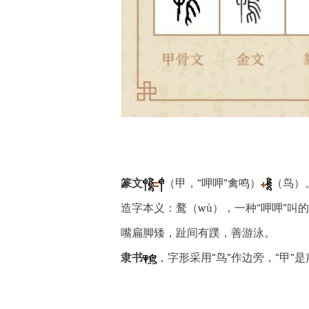
篆文
（甲，“呷呷”禽鸣
）
（鸟）
造字本义：鹜（wù），一种“呷呷”叫
嘴扁脚矮，趾间有蹼，善游泳。
隶书
，
字形采用“鸟”作边旁，“甲”