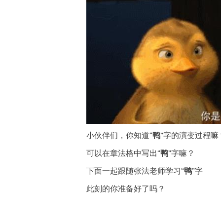
小伙伴们，你知道
“
鸭
”
字的演变过程嘛
可以在章法格中写出
“
鸭
”
字嘛？
下面一起跟随张法老师学习
“
鸭
”
字
此刻的你准备好了吗？