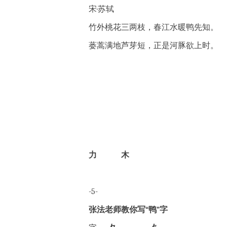
宋·苏轼
竹外桃花三两枝，春江水暖鸭先知。
蒌蒿满地芦芽短，正是河豚欲上时。
力
木
-5-
张法老师教你写“鸭”字