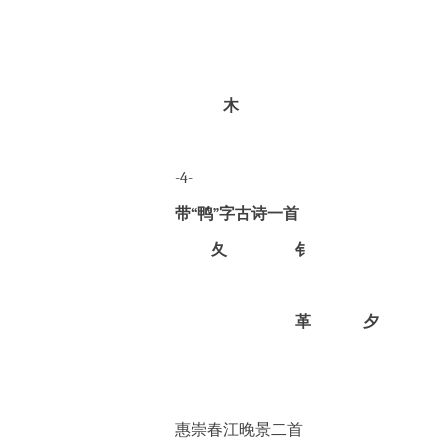
木
-4-
带“鸭”字古诗一首
夂
钅
革
夕
惠崇春江晚景二首