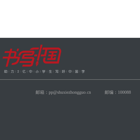
邮箱：pp@shuxiezhongguo.cn 邮编：100088