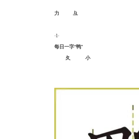
力
彑
-1-
每日一字“鸭”
夂
小