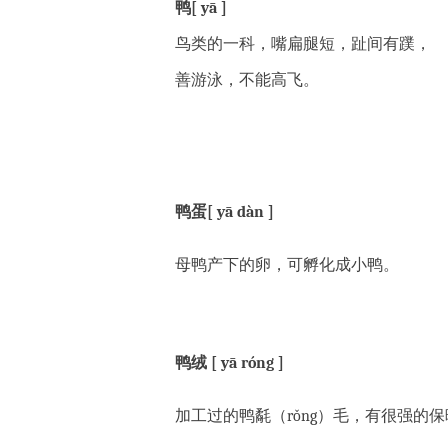
鸭[ yā ]
鸟类的一科，嘴扁腿短，趾间有蹼，
善游泳，不能高飞。
鸭蛋[ yā dàn ]
母鸭产下的卵，可孵化成小鸭。
鸭绒 [ yā róng ]
加工过的鸭氄（rǒng）毛，
有很强的保